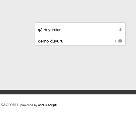
duyurular
demo duyuru
1
 kadrosu
powered by
sözlük scripti