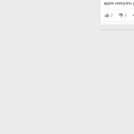
apple versiyonu y
0
0