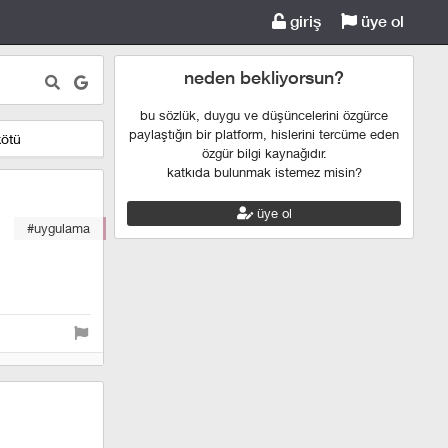
giriş
üye ol
neden bekliyorsun?
bu sözlük, duygu ve düşüncelerini özgürce
paylaştığın bir platform, hislerini tercüme eden
kötü
özgür bilgi kaynağıdır.
katkıda bulunmak istemez misin?
üye ol
#uygulama