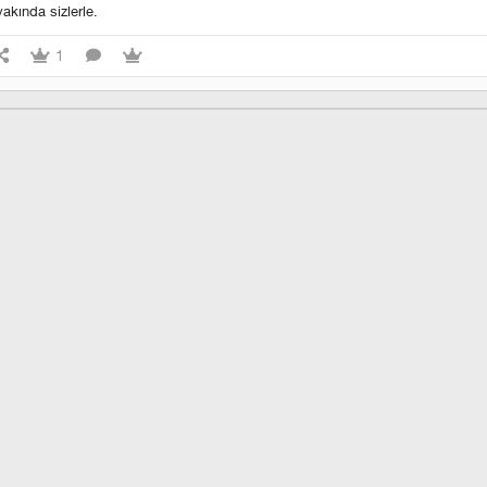
akında sizlerle.
1