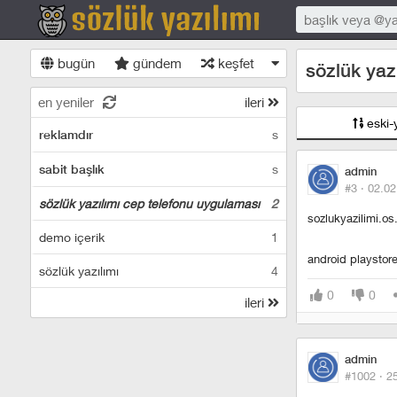
bugün
gündem
keşfet
sözlük yaz
en yeniler
ileri
eski-
s
reklamdır
s
sabit başlık
admin
#3 ·
02.02
sözlük yazılımı cep telefonu uygulaması
2
sozlukyazilimi.o
demo içerik
1
android playstor
sözlük yazılımı
4
0
0
ileri
admin
#1002 ·
2