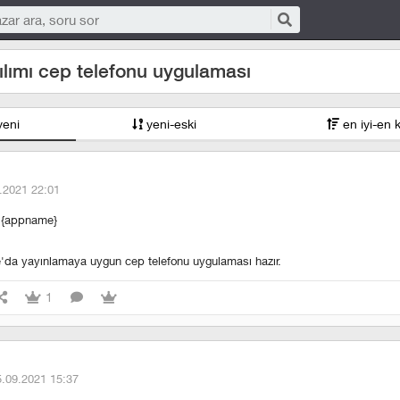
ılımı cep telefonu uygulaması
yeni
yeni-eski
en iyi-en 
.2021 22:01
s.{appname}
e'da yayınlamaya uygun cep telefonu uygulaması hazır.
1
5.09.2021 15:37