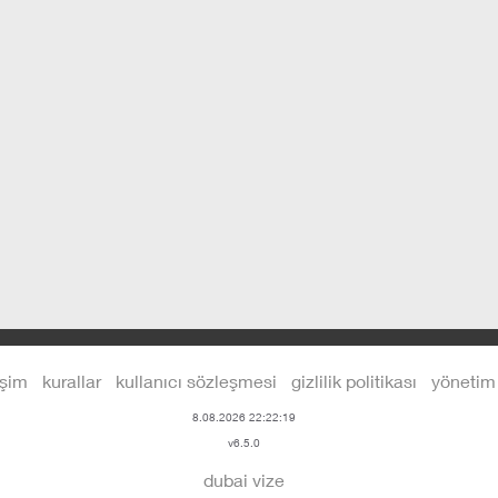
işim
kurallar
kullanıcı sözleşmesi
gizlilik politikası
yönetim
8.08.2026 22:22:19
v6.5.0
dubai vize